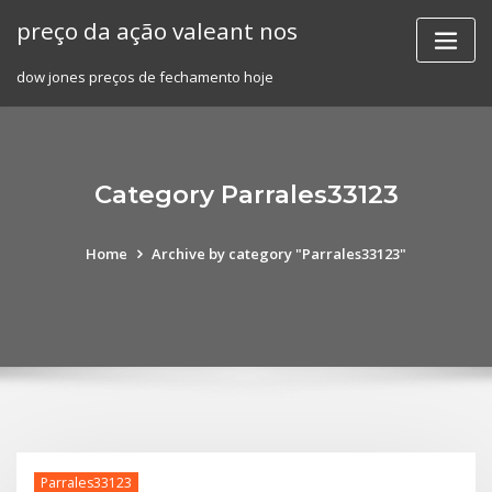
Skip
preço da ação valeant nos
to
content
dow jones preços de fechamento hoje
Category Parrales33123
Home
Archive by category "Parrales33123"
Parrales33123