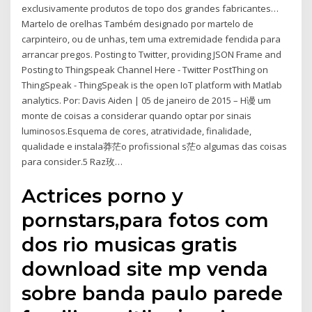
exclusivamente produtos de topo dos grandes fabricantes…
Martelo de orelhas Também designado por martelo de
carpinteiro, ou de unhas, tem uma extremidade fendida para
arrancar pregos. Posting to Twitter, providing JSON Frame and
Posting to Thingspeak Channel Here - Twitter PostThing on
ThingSpeak - ThingSpeak is the open IoT platform with Matlab
analytics. Por: Davis Aiden | 05 de janeiro de 2015 – H谩 um
monte de coisas a considerar quando optar por sinais
luminosos.Esquema de cores, atratividade, finalidade,
qualidade e instala莽茫o profissional s茫o algumas das coisas
para consider.5 Raz玫…
Actrices porno y
pornstars,para fotos com
dos rio musicas gratis
download site mp venda
sobre banda paulo parede