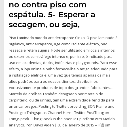
no contra piso com
espátula. 5- Esperar a
secagem, ou seja,
Piso Laminado moeda antiderrapante Cinza. O piso laminado é
higiênico, antiderrapante, age como isolante elétrico, não
resseca e retém sujeira. Pode ser utilizado em locais internos
ou externos com tráfego intenso e, por isso, é indicado para
uso em academias, decks, indústrias e playgrounds. Para esse
efeito, a loja online eibabo fornece-lhe o artigo adequado para
a instalação elétrica e, uma vez que temos apenas os mais
altos padrões para os nossos clientes, distribuímos
exclusivamente produtos de topo dos grandes fabricantes…
Martelo de orelhas Também designado por martelo de
carpinteiro, ou de unhas, tem uma extremidade fendida para
arrancar pregos. Posting to Twitter, providing JSON Frame and
Posting to Thingspeak Channel Here - Twitter PostThing on
ThingSpeak - ThingSpeak is the open IoT platform with Matlab
analytics. Por: Davis Aiden | 05 de janeiro de 2015 – H谩 um