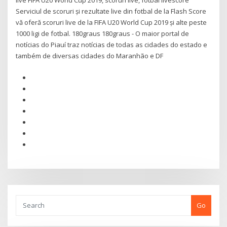
live FIFA U20 World Cup 2019, scoruri live, fotbal livescore
Serviciul de scoruri și rezultate live din fotbal de la Flash Score
vă oferă scoruri live de la FIFA U20 World Cup 2019 și alte peste
1000 ligi de fotbal. 180graus 180graus - O maior portal de
notícias do Piauí traz notícias de todas as cidades do estado e
também de diversas cidades do Maranhão e DF
Go