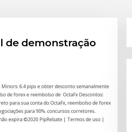
l de demonstração
s , Minors: 6.4 pips e obter desconto semanalmente
olso de forex e reembolso de OctaFx Descontos:
reto para sua conta do OctaFx, reembolso de forex
egociações para 90%. concursos corretores.
 não expira ©2020 PipRebate | Termos de uso |