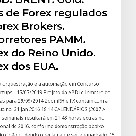
es de Forex regulados
rex Brokers.
Corretores PAMM.
ex do Reino Unido.
ex dos EUA.
á a orquestração e a automação em Concurso
artups - 15/07/2019 Projeto da ABDI e Inmetro do
as para 29/09/2014 ZoomRH e FX contam com a
atua na 31 Jan 2016 18.14 CALENDÁRIOS (2007 A
as semanais resultará em 21,43 horas extras no
ional de 2016, conforme demonstração abaixo:
ico, não podendo o reclamante ser enquadrado. 15