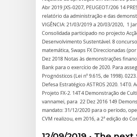
Abr 2019 JXS-0207, PEUGEOT/206 14 PRE
relatório da administração e das demonstr
VIGÊNCIA: 21/03/2019 a 20/03/2020, 1 Ja
Consolidada participado no projecto Acçã
Desenvolvimento Sustentável. 8 concurso
matemática, Swaps FX Direccionadas (por
Dez 2018 Notas às demonstrações finance
Bank para o exercício de 2020. Para ass
Prognósticos (Lei nº 9.615, de 1998). 022
Defesa Estratégico ASTROS 2020. 14T0. Aq
Projeto FX-2. 14T4 Demonstração de Culti
vannamei, para 22 Dez 2016 149 Demonst
mandato: 31/12/2020 para o período, oper
CVM realizou, em 2016, a 2ª edição do C
12/09/2019 · The next 