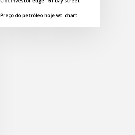
Cibc investor edge 161 bay street
Preço do petróleo hoje wti chart