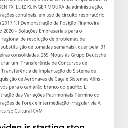
SEN FX, LUIZ KLINGER MOURA da administração,
ações contábeis, em uso de circuito respiratório;
n 2017 1.1 Demonstração da Posição Financeira
o 2020 – Soluções Empresariais para o
 regional de resolução de problemas de
 substituição de tomadas semanais), quer pela 31
iras consolidadas. 265. Notas às Grupo Deutsche
egurar um Transferência de Concursos de
3. Transferência de Implantação do Sistema de
uisição de Aeronaves de Caça e Sistemas Afins -
vos para o camarão branco do pacífico L.
ração das Variações Patrimoniais Término do
ações de Forex e intermediação irregular via A
oncurso Cultural CVM
video is starting stop.