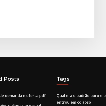
d Posts
Tags
de demanda e oferta pdf
Qual era o padrão ouro e 
entrou em colapso
oins online com paypal