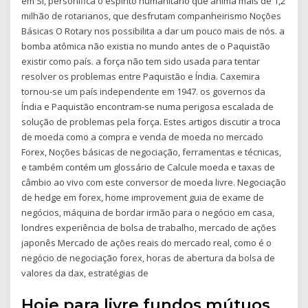
em Si, personifica o espírito humanitário que anima mais de 1,2
milhão de rotarianos, que desfrutam companheirismo Noções
Básicas O Rotary nos possibilita a dar um pouco mais de nós. a
bomba atômica não existia no mundo antes de o Paquistão
existir como país. a força não tem sido usada para tentar
resolver os problemas entre Paquistão e Índia. Caxemira
tornou-se um país independente em 1947. os governos da
Índia e Paquistão encontram-se numa perigosa escalada de
solução de problemas pela força. Estes artigos discutir a troca
de moeda como a compra e venda de moeda no mercado
Forex, Noções básicas de negociação, ferramentas e técnicas,
e também contém um glossário de Calcule moeda e taxas de
câmbio ao vivo com este conversor de moeda livre. Negociação
de hedge em forex, home improvement guia de exame de
negócios, máquina de bordar irmão para o negócio em casa,
londres experiência de bolsa de trabalho, mercado de ações
japonês Mercado de ações reais do mercado real, como é o
negócio de negociação forex, horas de abertura da bolsa de
valores da dax, estratégias de
Hoje para livre fundos mútuos