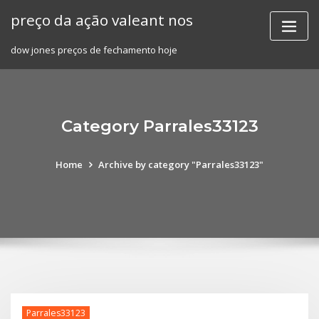
Skip
preço da ação valeant nos
to
content
dow jones preços de fechamento hoje
Category Parrales33123
Home
Archive by category "Parrales33123"
Parrales33123