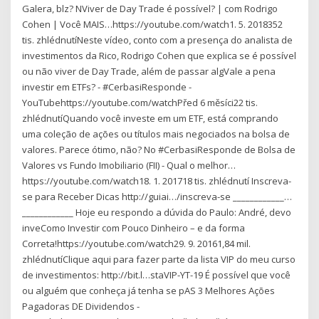
Galera, blz? NViver de Day Trade é possível? | com Rodrigo
Cohen | Você MAIS…https://youtube.com/watch1. 5. 2018352
tis. zhlédnutíNeste vídeo, conto com a presença do analista de
investimentos da Rico, Rodrigo Cohen que explica se é possível
ou não viver de Day Trade, além de passar algVale a pena
investir em ETFs? - #CerbasiResponde -
YouTubehttps://youtube.com/watchPřed 6 měsíci22 tis.
zhlédnutíQuando você investe em um ETF, está comprando
uma coleção de ações ou títulos mais negociados na bolsa de
valores. Parece ótimo, não? No #CerbasiResponde de Bolsa de
Valores vs Fundo Imobiliario (FII) - Qual o melhor…
https://youtube.com/watch18. 1. 201718 tis. zhlédnutí Inscreva-
se para Receber Dicas http://guiai…/inscreva-se ____________…
____________ Hoje eu respondo a dúvida do Paulo: André, devo
inveComo Investir com Pouco Dinheiro – e da forma
Correta!https://youtube.com/watch29. 9. 20161,84 mil.
zhlédnutíClique aqui para fazer parte da lista VIP do meu curso
de investimentos: http://bit.l…staVIP-YT-19 É possível que você
ou alguém que conheça já tenha se pAS 3 Melhores Ações
Pagadoras DE Dividendos -