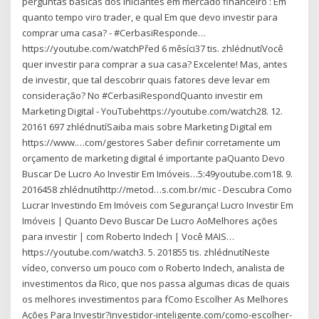
perguntas basicas dos iniciantes em mercado financeiro : Em
quanto tempo viro trader, e qual Em que devo investir para
comprar uma casa? - #CerbasiResponde…
https://youtube.com/watchPřed 6 měsíci37 tis. zhlédnutíVocê
quer investir para comprar a sua casa? Excelente! Mas, antes
de investir, que tal descobrir quais fatores deve levar em
consideração? No #CerbasiRespondQuanto investir em
Marketing Digital - YouTubehttps://youtube.com/watch28. 12.
20161 697 zhlédnutíSaiba mais sobre Marketing Digital em
https://www.…com/gestores Saber definir corretamente um
orçamento de marketing digital é importante paQuanto Devo
Buscar De Lucro Ao Investir Em Imóveis…5:49youtube.com18. 9.
2016458 zhlédnutíhttp://metod…s.com.br/mic - Descubra Como
Lucrar Investindo Em Imóveis com Segurança! Lucro Investir Em
Imóveis | Quanto Devo Buscar De Lucro AoMelhores ações
para investir | com Roberto Indech | Você MAIS…
https://youtube.com/watch3. 5. 201855 tis. zhlédnutíNeste
vídeo, converso um pouco com o Roberto Indech, analista de
investimentos da Rico, que nos passa algumas dicas de quais
os melhores investimentos para fComo Escolher As Melhores
Ações Para Investir?investidor-inteligente.com/como-escolher-