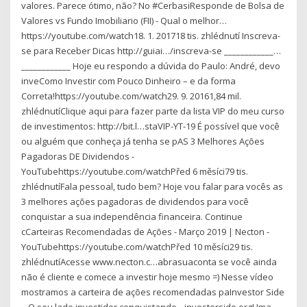
valores. Parece ótimo, não? No #CerbasiResponde de Bolsa de
Valores vs Fundo Imobiliario (FII) - Qual o melhor…
https://youtube.com/watch18. 1. 201718 tis. zhlédnutí Inscreva-
se para Receber Dicas http://guiai…/inscreva-se ____________…
____________ Hoje eu respondo a dúvida do Paulo: André, devo
inveComo Investir com Pouco Dinheiro – e da forma
Correta!https://youtube.com/watch29. 9. 20161,84 mil.
zhlédnutíClique aqui para fazer parte da lista VIP do meu curso
de investimentos: http://bit.l…staVIP-YT-19 É possível que você
ou alguém que conheça já tenha se pAS 3 Melhores Ações
Pagadoras DE Dividendos -
YouTubehttps://youtube.com/watchPřed 6 měsíci79 tis.
zhlédnutíFala pessoal, tudo bem? Hoje vou falar para vocês as
3 melhores ações pagadoras de dividendos para você
conquistar a sua independência financeira. Continue
cCarteiras Recomendadas de Ações - Março 2019 | Necton -
YouTubehttps://youtube.com/watchPřed 10 měsíci29 tis.
zhlédnutíAcesse www.necton.c…abrasuaconta se você ainda
não é cliente e comece a investir hoje mesmo =) Nesse vídeo
mostramos a carteira de ações recomendadas paInvestor Side
– O seu lado investidor conquistando…investorside.orgUma