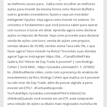
as-melhores-acoes-para…Saiba como escolher as melhores
ações para investir da mesma forma como Warren Buffett e
outros grandes investidores fazem e seja um investidor
inteligente! Opções: Veja agora como investir no exterior. Os
conceitos e fundamentos que você precisa saber para operar
com sucesso e lucrar em dólar. Aprenda agora como declarar
ações no Imposto de Renda. Veja como proceder para declarar
venda de ações com lucro, venda de ações com prejuízo,
vendas abaixo de 20.000, vendas acima Taxa selic 5%, o que
fazer agora? Devo investir na Bolsa? Tira todas suas dúvidas
agora! Siga no Instragram: https://bit.…/CanalDoWell Fala
Galera, blz? NViver de Day Trade é possível? | com Rodrigo
Cohen | Você MAIS…https://youtube.com/watch1. 5. 2018352
tis. zhlédnutíNeste vídeo, conto com a presença do analista de
investimentos da Rico, Rodrigo Cohen que explica se é possível
ou não viver de Day Trade, além de passar algVale a pena
investir em ETFs? - #CerbasiResponde -
YouTubehttps://youtube.com/watchPřed 6 měsíci22 tis.
zhlédnutíQuando você investe em um ETF, está comprando
uma coleção de ações ou títulos mais negociados na bolsa de