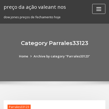
Skip
preço da ação valeant nos
to
content
dow jones preços de fechamento hoje
Category Parrales33123
Home
Archive by category "Parrales33123"
Parrales33123