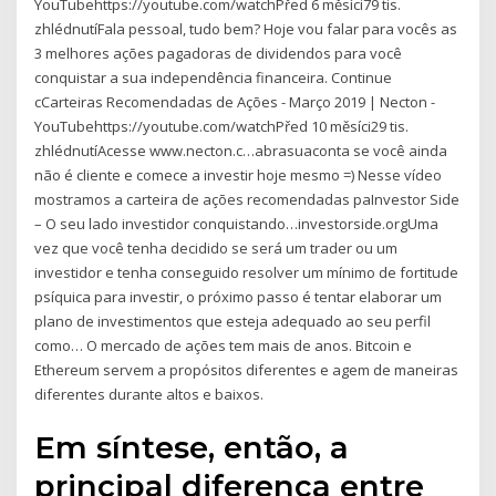
YouTubehttps://youtube.com/watchPřed 6 měsíci79 tis.
zhlédnutíFala pessoal, tudo bem? Hoje vou falar para vocês as
3 melhores ações pagadoras de dividendos para você
conquistar a sua independência financeira. Continue
cCarteiras Recomendadas de Ações - Março 2019 | Necton -
YouTubehttps://youtube.com/watchPřed 10 měsíci29 tis.
zhlédnutíAcesse www.necton.c…abrasuaconta se você ainda
não é cliente e comece a investir hoje mesmo =) Nesse vídeo
mostramos a carteira de ações recomendadas paInvestor Side
– O seu lado investidor conquistando…investorside.orgUma
vez que você tenha decidido se será um trader ou um
investidor e tenha conseguido resolver um mínimo de fortitude
psíquica para investir, o próximo passo é tentar elaborar um
plano de investimentos que esteja adequado ao seu perfil
como… O mercado de ações tem mais de anos. Bitcoin e
Ethereum servem a propósitos diferentes e agem de maneiras
diferentes durante altos e baixos.
Em síntese, então, a
principal diferença entre