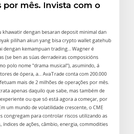
 por mês. Invista com o
u khawatir dengan besaran deposit minimal dan
yak pilihan akun yang bisa crypto wallet gatehub
suai dengan kemampuan trading… Wagner é
as (se ben as súas derradeiras composicións
mo polo nome "drama musical"), asumindo, á
tores de ópera, a… AvaTrade conta com 200.000
efetuam mais de 2 milhões de operações por mês.
o trata apenas daquilo que sabe, mas também de
r experiente ou que só está agora a começar, por
m um mundo de volatilidade crescente, o CME
s congregam para controlar riscos utilizando as
os, índices de ações, câmbio, energia, commodities