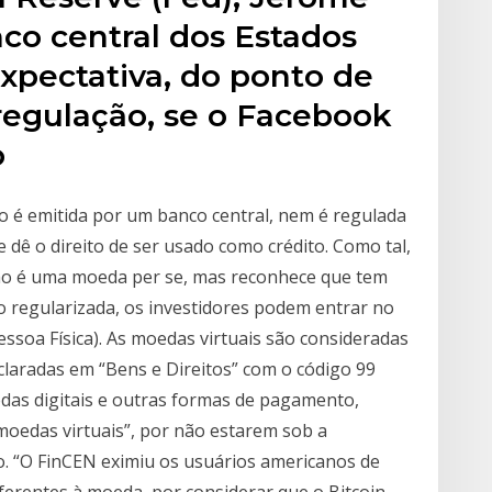
co central dos Estados
xpectativa, do ponto de
 regulação, se o Facebook
o
 é emitida por um banco central, nem é regulada
e dê o direito de ser usado como crédito. Como tal,
ão é uma moeda per se, mas reconhece que tem
ão regularizada, os investidores podem entrar no
soa Física). As moedas virtuais são consideradas
eclaradas em “Bens e Direitos” com o código 99
oedas digitais e outras formas de pagamento,
“moedas virtuais”, por não estarem sob a
. “O FinCEN eximiu os usuários americanos de
eferentes à moeda, por considerar que o Bitcoin