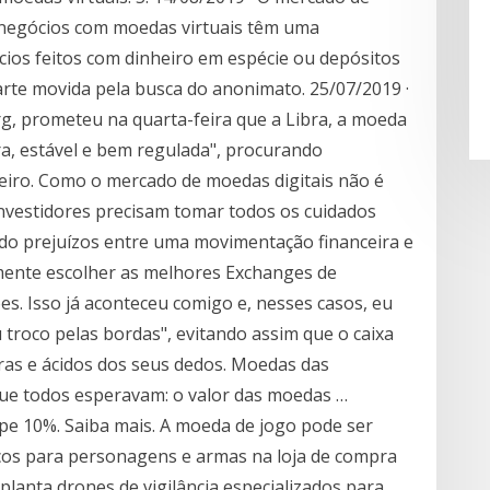
 negócios com moedas virtuais têm uma
cios feitos com dinheiro em espécie ou depósitos
arte movida pela busca do anonimato. 25/07/2019 ·
g, prometeu na quarta-feira que a Libra, a moeda
ura, estável e bem regulada", procurando
teiro. Como o mercado de moedas digitais não é
investidores precisam tomar todos os cuidados
do prejuízos entre uma movimentação financeira e
amente escolher as melhores Exchanges de
es. Isso já aconteceu comigo e, nesses casos, eu
troco pelas bordas", evitando assim que o caixa
as e ácidos dos seus dedos. Moedas das
que todos esperavam: o valor das moedas …
upe 10%. Saiba mais. A moeda de jogo pode ser
cos para personagens e armas na loja de compra
mplanta drones de vigilância especializados para