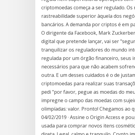
criptomoedas começa a ser regulado. Os
rastreabilidade superior àquela dos negó
bancários. A demanda por criptos é em p
O dirigente da Facebook, Mark Zuckerber
digital que pretende lançar, vai ser "seg
tranquilizar os reguladores do mundo in
regulada por um órgão financeiro, seus 
necessários para que não acabem sofren
outra. E um desses cuidados é o de just
criptomoedas para realizar suas transaçõ
pedi "por favor, pegue as moedas do meu 
impregne o campo das moedas com sujeir
olimpíadas: valor. Pronto! Chegamos ao 
04/02/2019 · Assine o Origin Access e po
usada para comprar novos itens cosméti
direta. Legal, calmo e tranquilo, Crypto i