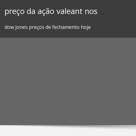
Skip
preço da ação valeant nos
to
content
dow jones preços de fechamento hoje