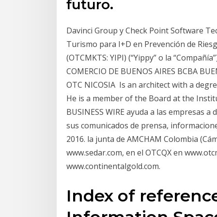
futuro.
Davinci Group y Check Point Software Tec
Turismo para I+D en Prevención de Riesgos
(OTCMKTS: YIPI) (“Yippy” o la “Compañ
COMERCIO DE BUENOS AIRES BCBA BUE
OTC NICOSIA Is an architect with a degr
He is a member of the Board at the Insti
BUSINESS WIRE ayuda a las empresas a di
sus comunicados de prensa, informacione
2016. la junta de AMCHAM Colombia (Cám
www.sedar.com, en el OTCQX en www.otcma
www.continentalgold.com.
Index of reference
Information Space