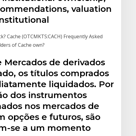
ecommendations, valuation
nstitutional
ck? Cache (OTCMKTS:CACH) Frequently Asked
lders of Cache own?
e Mercados de derivados
do, os títulos comprados
iatamente liquidados. Por
ção dos instrumentos
onados nos mercados de
m opções e futuros, são
tam-se a um momento