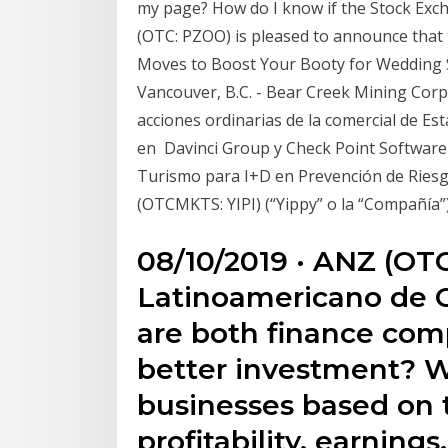
my page? How do I know if the Stock Exch
(OTC: PZOO) is pleased to announce that
Moves to Boost Your Booty for Wedding S
Vancouver, B.C. - Bear Creek Mining Cor
acciones ordinarias de la comercial de Est
en Davinci Group y Check Point Software 
Turismo para I+D en Prevención de Riesgos
(OTCMKTS: YIPI) (“Yippy” o la “Compañía
08/10/2019 · ANZ (O
Latinoamericano de 
are both finance comp
better investment? W
businesses based on t
profitability, earnings