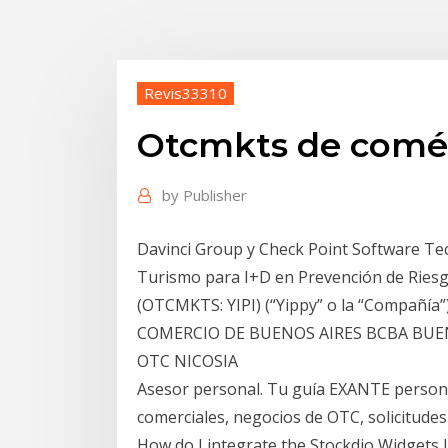
Revis33310
Otcmkts de comé
by
Publisher
Davinci Group y Check Point Software Tec
Turismo para I+D en Prevención de Riesgos
(OTCMKTS: YIPI) (“Yippy” o la “Compañ
COMERCIO DE BUENOS AIRES BCBA BUE
OTC NICOSIA
Asesor personal. Tu guía EXANTE persona
comerciales, negocios de OTC, solicitudes
How do I integrate the Stockdio Widgets L