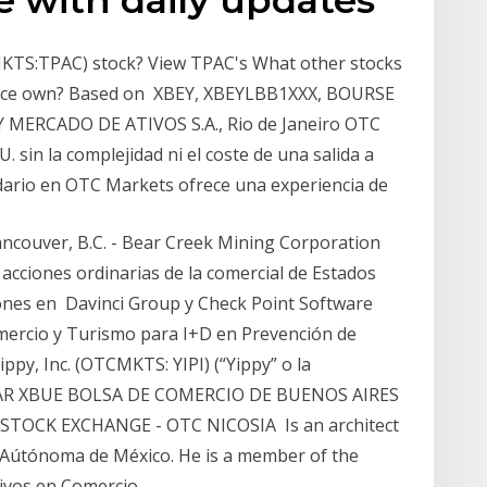
MKTS:TPAC) stock? View TPAC's What other stocks
space own? Based on XBEY, XBEYLBB1XXX, BOURSE
 MERCADO DE ATIVOS S.A., Rio de Janeiro OTC
 sin la complejidad ni el coste de una salida a
dario en OTC Markets ofrece una experiencia de
ancouver, B.C. - Bear Creek Mining Corporation
cciones ordinarias de la comercial de Estados
siones en Davinci Group y Check Point Software
omercio y Turismo para I+D en Prevención de
ippy, Inc. (OTCMKTS: YIPI) (“Yippy” o la
 AR XBUE BOLSA DE COMERCIO DE BUENOS AIRES
TOCK EXCHANGE - OTC NICOSIA Is an architect
 Aútónoma de México. He is a member of the
tivos en Comercio