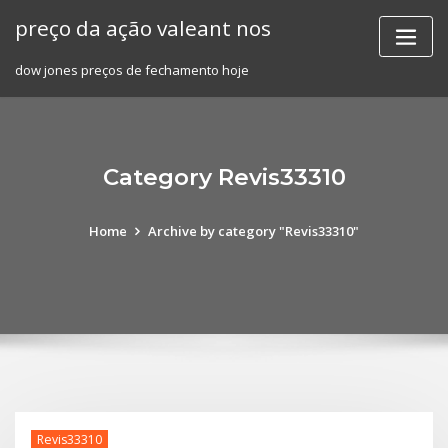
Skip
preço da ação valeant nos
to
content
dow jones preços de fechamento hoje
Category Revis33310
Home
Archive by category "Revis33310"
Revis33310