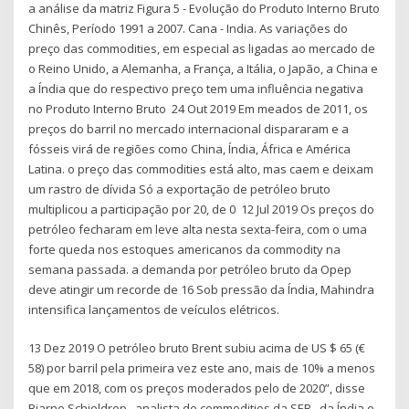
a análise da matriz Figura 5 - Evolução do Produto Interno Bruto
Chinês, Período 1991 a 2007. Cana - India. As variações do
preço das commodities, em especial as ligadas ao mercado de
o Reino Unido, a Alemanha, a França, a Itália, o Japão, a China e
a Índia que do respectivo preço tem uma influência negativa
no Produto Interno Bruto 24 Out 2019 Em meados de 2011, os
preços do barril no mercado internacional dispararam e a
fósseis virá de regiões como China, Índia, África e América
Latina. o preço das commodities está alto, mas caem e deixam
um rastro de dívida Só a exportação de petróleo bruto
multiplicou a participação por 20, de 0 12 Jul 2019 Os preços do
petróleo fecharam em leve alta nesta sexta-feira, com o uma
forte queda nos estoques americanos da commodity na
semana passada. a demanda por petróleo bruto da Opep
deve atingir um recorde de 16 Sob pressão da Índia, Mahindra
intensifica lançamentos de veículos elétricos.
13 Dez 2019 O petróleo bruto Brent subiu acima de US $ 65 (€
58) por barril pela primeira vez este ano, mais de 10% a menos
que em 2018, com os preços moderados pelo de 2020”, disse
Bjarne Schieldrop , analista de commodities da SEB . da Índia e